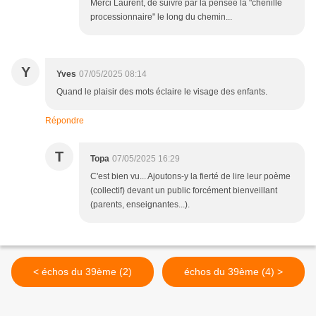
Merci Laurent, de suivre par la pensée la "chenille
processionnaire" le long du chemin...
Y
Yves
07/05/2025 08:14
Quand le plaisir des mots éclaire le visage des enfants.
Répondre
T
Topa
07/05/2025 16:29
C'est bien vu... Ajoutons-y la fierté de lire leur poème
(collectif) devant un public forcément bienveillant
(parents, enseignantes...).
< échos du 39ème (2)
échos du 39ème (4) >